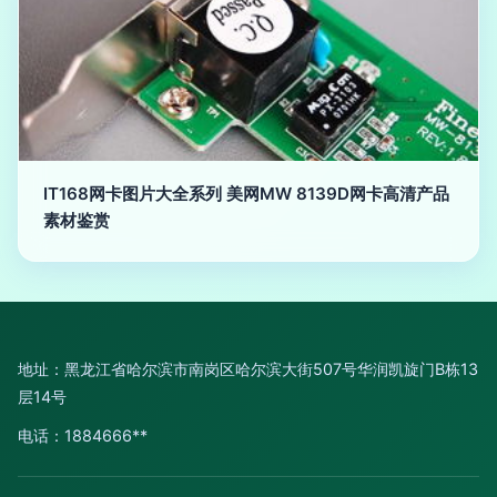
IT168网卡图片大全系列 美网MW 8139D网卡高清产品
素材鉴赏
地址：黑龙江省哈尔滨市南岗区哈尔滨大街507号华润凯旋门B栋13
层14号
电话：1884666**